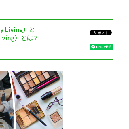
y Living）と
y Living）とは？