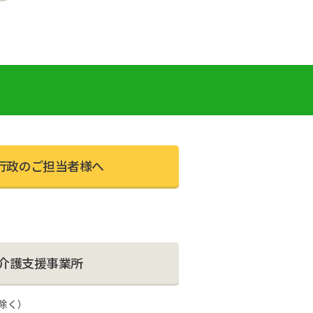
い
行政のご担当者様へ
介護⽀援事業所
日除く）